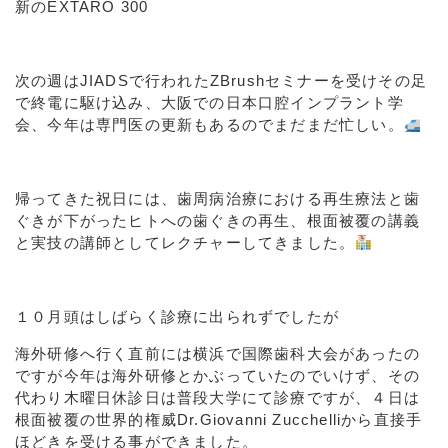
新のEXTARO 300
次の週はJIADSで行われたZBrushセミナーを受けその足
で終電に駆け込み、大阪での日本口腔インプラント学
会、今年は専門医の更新もあるのでまだまだ忙しい。
帰ってきた祝日には、歯周病治療における再生療法と歯
ぐきが下がったヒトへの歯ぐきの再生、根面被覆の講義
と実技の講師としてレクチャーしてきました。
１０月頭はしばらく診療に出られずでしたが
海外研修へ行く直前には横浜で国際歯科大会があったの
ですが今年は海外研修とかぶっていたのでいけず、その
代わり木曜日休診日は普段大学にて診療ですが、４日は
根面被覆の世界的権威Dr.Giovanni Zucchelliから直接手
ほどきを受ける事ができました。