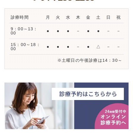
診療時間
月
火
水
木
金
土
日
祝
9：00～13：
●
●
●
－
●
●
－
－
00
15：00～18：
●
●
●
－
●
△
－
－
00
※土曜日の午後診療は14：30～