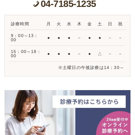
04-7185-1235
診療時間
月
火
水
木
金
土
日
祝
9：00～13：
●
●
●
－
●
●
－
－
00
15：00～18：
●
●
●
－
●
△
－
－
00
※土曜日の午後診療は14：30～