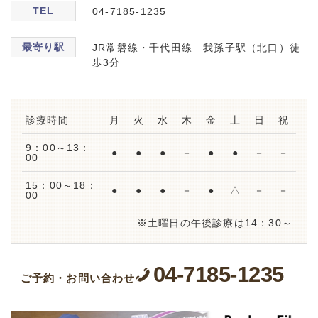
TEL
04-7185-1235
最寄り駅
JR常磐線・千代田線 我孫子駅（北口）徒
歩3分
診療時間
月
火
水
木
金
土
日
祝
9：00～13：
●
●
●
－
●
●
－
－
00
15：00～18：
●
●
●
－
●
△
－
－
00
※土曜日の午後診療は14：30～
04-7185-1235
ご予約・お問い合わせ