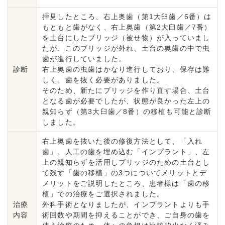
拝見したところ、右上奥歯（第1大臼歯／6番）は
もともと歯がなく、右上奥歯（第2大臼歯／7番）
を土台にしたブリッジ（被せ物）が入っていまし
たが、このブリッジが外れ、土台の奥歯の中で虫
歯が進行していました。
診断
右上奥歯の虫歯はかなり進行しており、保存は難
しく、歯を抜く必要がありました。
そのため、新たにブリッジを作り直す場合、土台
となる歯が必要でしたが、状態が良かった左上の
親知らず（第3大臼歯／8番）の移植も可能と診断
しました。
右上奥歯を抜いた後の修復方法として、「入れ
歯」、人工の歯を埋め込む「インプラント」、左
上の親知らずを活用しブリッジのための土台とし
て残す「歯の移植」の3つについてメリットとデ
メリットをご説明したところ、患者様は「歯の移
植」での治療をご選択されました。
治療
外科手術となりましたが、インプラントよりも手
内容
術回数や期間を抑えることができ、ご自身の歯を