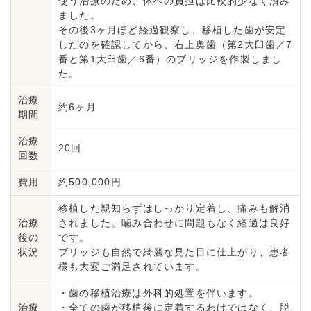
使う治療のため、体への負担は比較的少なく済み
ました。
その後3ヶ月ほど経過観察し、移植した歯が安定
したのを確認してから、右上奥歯（第2大臼歯／7
番と第1大臼歯／6番）のブリッジを作製しまし
た。
治療
約6ヶ月
期間
治療
20回
回数
費用
約500,000円
移植した親知らずはしっかり定着し、痛みも解消
治療
されました。噛み合わせに問題もなく経過は良好
後の
です。
状況
ブリッジも自然で綺麗な見た目に仕上がり、患者
様も大変ご満足されています。
・歯の移植治療は外科的処置を伴います。
治療
・全ての歯が移植後に定着するわけではなく、脱