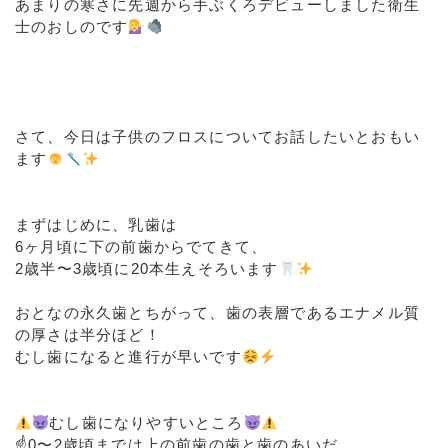
あまりの寒さに先週から手ぶくろデビューしました衛生
士のおしのです
⁡
⁡
⁡
⁡
さて、今日は子供のフロスについてお話したいとおもい
ます
⁡
⁡
まずはじめに、乳歯は
6ヶ月頃に下の前歯からでてきて、
2歳半〜3歳頃に20本生えそろいます
⁡
おとなの永久歯とちがって、歯の表層であるエナメル質
の厚さは半分ほど！
むし歯になると進行が早いです
⁡
⁡
むし歯になりやすいところ
☝️0〜2歳頃までは上の前歯の歯と歯のあいだ