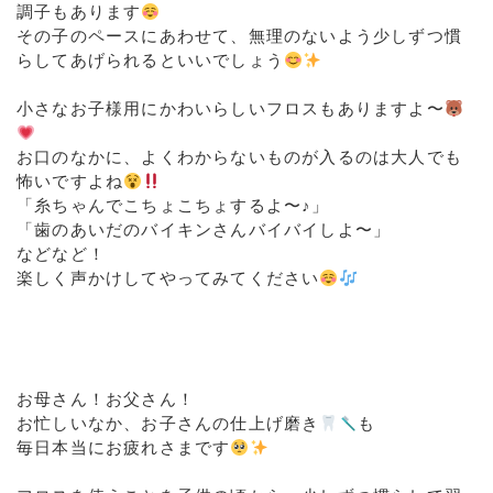
調子もあります
その子のペースにあわせて、無理のないよう少しずつ慣
らしてあげられるといいでしょう
⁡
小さなお子様用にかわいらしいフロスもありますよ〜
お口のなかに、よくわからないものが入るのは大人でも
怖いですよね
「糸ちゃんでこちょこちょするよ〜♪」
「歯のあいだのバイキンさんバイバイしよ〜」
などなど！
楽しく声かけしてやってみてください
⁡
⁡
⁡
⁡
お母さん！お父さん！
お忙しいなか、お子さんの仕上げ磨き
も
毎日本当にお疲れさまです
⁡