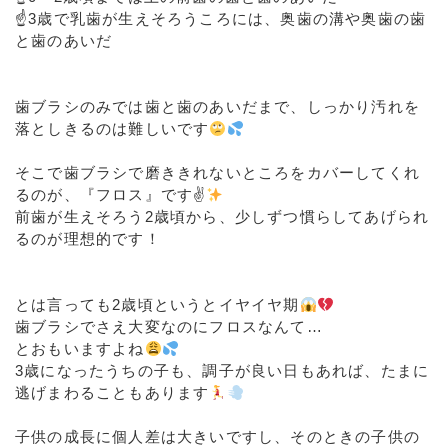
☝️3歳で乳歯が生えそろうころには、奥歯の溝や奥歯の歯
と歯のあいだ
⁡
⁡
歯ブラシのみでは歯と歯のあいだまで、しっかり汚れを
落としきるのは難しいです
⁡
そこで歯ブラシで磨ききれないところをカバーしてくれ
るのが、『フロス』です✌
前歯が生えそろう2歳頃から、少しずつ慣らしてあげられ
るのが理想的です！
⁡
⁡
とは言っても2歳頃というとイヤイヤ期
歯ブラシでさえ大変なのにフロスなんて…
とおもいますよね
3歳になったうちの子も、調子が良い日もあれば、たまに
逃げまわることもあります
⁡
子供の成長に個人差は大きいですし、そのときの子供の