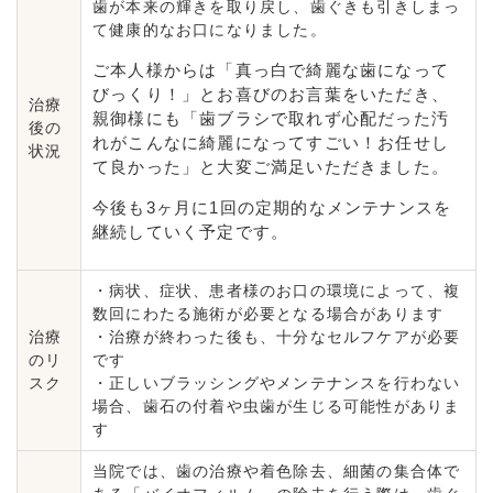
歯が本来の輝きを取り戻し、歯ぐきも引きしまっ
て健康的なお口になりました。
ご本人様からは「真っ白で綺麗な歯になって
びっくり！」とお喜びのお言葉をいただき、
治療
親御様にも「歯ブラシで取れず心配だった汚
後の
れがこんなに綺麗になってすごい！お任せし
状況
て良かった」と大変ご満足いただきました。
今後も3ヶ月に1回の定期的なメンテナンスを
継続していく予定です。
・病状、症状、患者様のお口の環境によって、複
数回にわたる施術が必要となる場合があります
治療
・治療が終わった後も、十分なセルフケアが必要
のリ
です
スク
・正しいブラッシングやメンテナンスを行わない
場合、歯石の付着や虫歯が生じる可能性がありま
す
当院では、歯の治療や着色除去、細菌の集合体で