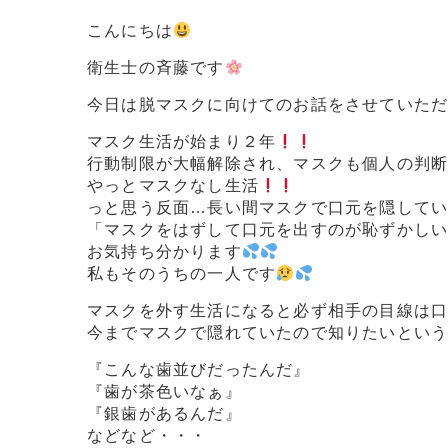
こんにちは
衛生士の斉藤です
今日は脱マスクに向けてのお話をさせていた
マスク生活が始まり２年
行動制限が大幅解除され、マスクも個人の判
やっとマスクなし生活
っと思う反面…長い間マスクで口元を隠して
「マスクをはずして口元を出すのが恥ずかし
お気持ち分かります
私もそのうちの一人です
マスクを外す生活になると必ず相手の目線は
今までマスクで隠れていたので知りたいとい
『こんな歯並びだったんだ』
『歯が茶色いなぁ』
『銀歯があるんだ』
などなど・・・