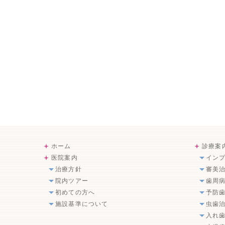
ホーム
診療案
医院案内
イン
治療方針
審美
院内ツアー
歯周
初めての方へ
予防
施設基準について
虫歯
入れ