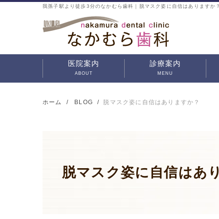
我孫子駅より徒歩3分のなかむら歯科｜脱マスク姿に自信はありますか
医院案内
診療案内
ABOUT
MENU
なかむら歯科の特徴
治療方針
院内ツアー
初めての方へ
インプラント
審美治療
歯周病治療
予防歯科
虫歯治療
入れ歯治療
小児歯科
口腔外科
矯正治療
マウスピース矯正・部
分矯正
ホーム
BLOG
脱マスク姿に自信はありますか？
脱マスク姿に自信はあ