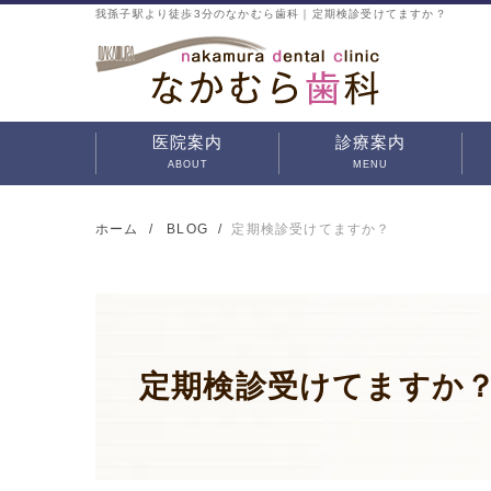
我孫子駅より徒歩3分のなかむら歯科｜定期検診受けてますか？
医院案内
診療案内
ABOUT
MENU
なかむら歯科の特徴
治療方針
院内ツアー
初めての方へ
インプラント
審美治療
歯周病治療
予防歯科
虫歯治療
入れ歯治療
小児歯科
口腔外科
矯正治療
マウスピース矯正・部
分矯正
ホーム
BLOG
定期検診受けてますか？
定期検診受けてますか