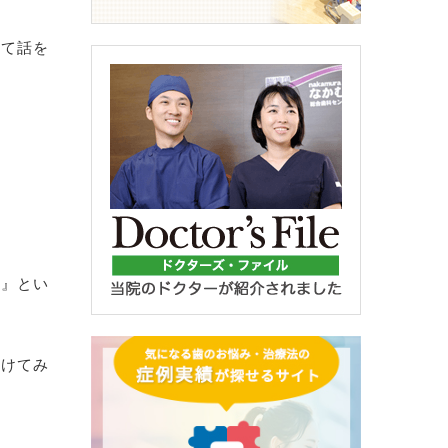
んて話を
査』とい
受けてみ