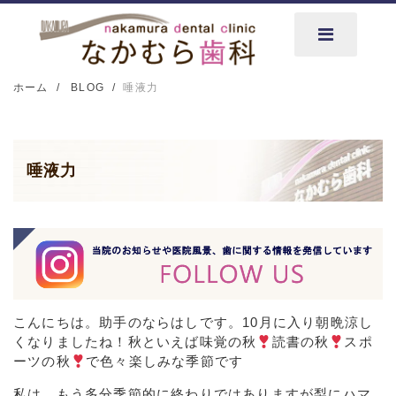
ホーム
BLOG
唾液力
唾液力
こんにちは。助手のならはしです。10月に入り朝晩涼し
くなりましたね！秋といえば味覚の秋
読書の秋
スポ
ーツの秋
で色々楽しみな季節です
私は、もう多分季節的に終わりではありますが梨にハマ