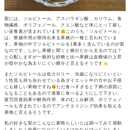
梨には、ソルビトール、アスパラギン酸、カリウム、食
物繊維、ポリフェノール、クエン酸など体にとって嬉し
い栄養素が含まれています
このうち「ソルビトール」
は、整腸作用が期待出来る果糖の一種と言われていま
す。果物の中でソルビトールを1番多く含んでいるのが梨
なのです。しかし果糖と聞くと糖分だから太るのでは？
と心配しますが一般的な砂糖と比べ果糖は血糖値の上昇
が穏やかな為太りにくい糖分と言えるそうです
またソルビトールは低カロリー、虫歯になりにくいとい
う性質も持ち合わせている為ダイエット中の方やお子様
にも嬉しい果物ですね
ただ食べすぎると下痢の原因に
もなることもあるので適量に食べるようにして下さい。
疲労回復効果や解熱作用、体のむくみ解消、ポリフェノ
ールも含まれているのでアンチエイジング効果を狙える
果物と言えるそうです。
私の好きな梨がこんなに素晴らしいとは調べてみて感動
しました！虫歯になりにくいとはかなりびっくりしまし