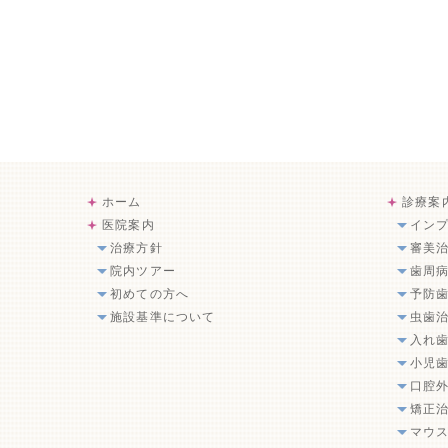
ホーム
診療案
医院案内
イン
治療方針
審美
院内ツアー
歯周
初めての方へ
予防
施設基準について
虫歯
入れ
小児
口腔
矯正
マウ