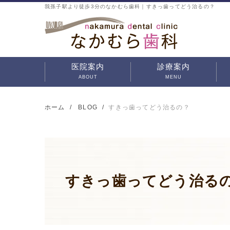
我孫子駅より徒歩3分のなかむら歯科｜すきっ歯ってどう治るの？
医院案内
診療案内
ABOUT
MENU
なかむら歯科の特徴
治療方針
院内ツアー
初めての方へ
インプラント
審美治療
歯周病治療
予防歯科
虫歯治療
入れ歯治療
小児歯科
口腔外科
矯正治療
マウスピース矯正・部
分矯正
ホーム
BLOG
すきっ歯ってどう治るの？
すきっ歯ってどう治る