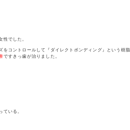
女性でした。
ズをコントロールして『ダイレクトボンディング』という樹
療
ですきっ歯が治りました。
っている。